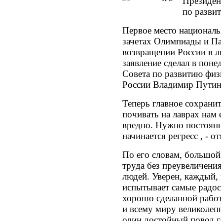
Президен
по разви
Первое место национал
зачетах Олимпиады и Па
возвращении России в л
заявление сделал в поне
Совета по развитию физ
России Владимир Путин
Теперь главное сохранит
почивать на лаврах нам 
вредно. Нужно постоянн
начинается регресс , - о
По его словам, большой
труда без преувеличения
людей. Уверен, каждый,
испытывает самые радос
хорошо сделанной работ
и всему миру великолеп
один достойный повод го