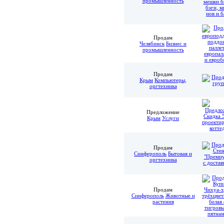
промышленность
Продам
Челябинск
Бизнес и
промышленность
Продам
Крым
Компьютеры,
оргтехника
Предложение
Крым
Услуги
Продам
Синферополь
Бытовая и
оргтехника
Продам
Синферополь
Животные и
растения