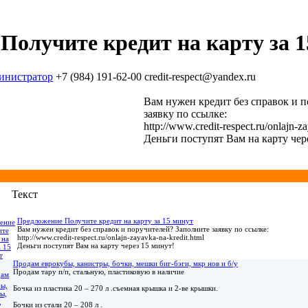
Получите кредит на карту за 
инистратор
+7 (984) 191-62-00
credit-respect@yandex.ru
Вам нужен кредит без справок и 
заявку по ссылке:
http://www.credit-respect.ru/onlajn-z
Деньги поступят Вам на карту чер
Текст
Предложение Получите кредит на карту за 15 минут
Вам нужен кредит без справок и поручителей? Заполните заявку по ссылке:
http://www.credit-respect.ru/onlajn-zayavka-na-kredit.html
Деньги поступят Вам на карту через 15 минут!
Продам еврокубы, канистры, бочки, мешки биг-бэги, мкр нов и б/у
Продам тару п/п, стальную, пластиковую в наличие
Бочка из пластика 20 – 270 л .съемная крышка и 2-ве крышки.
Бочки из стали 20 – 208 л .