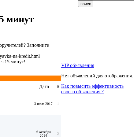
15 минут
поручителей? Заполните
ayavka-na-kredit.html
ез 15 минут!
VIP объявления
Нет объявлений для отображения.
Как повысить эффективность
Дата
#
своего объявления ?
3 июля 2017
1
6 октября
2
2014