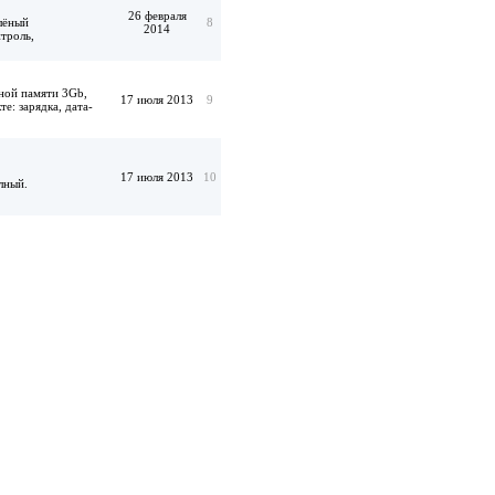
26 февраля
елёный
8
2014
троль,
ной памяти 3Gb,
17 июля 2013
9
е: зарядка, дата-
17 июля 2013
10
лный.