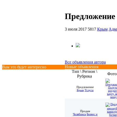
Предложение 
3 июля 2017
5817
Крым
Адм
Все объявления автора
Новые объявления
Вам это будет интересно
Тип \ Регион \
Фото
Рубрика
Предложение
Крым
Услуги
Продам
Челябинск
Бизнес и