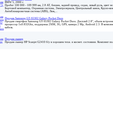
BMW 5, 2000 г.
Пробег 100 000 - 109 999 км, 2.8 АТ, бензин, задний привод, седан, левый руль, цвет з
Бортовой компьютер, Охранная система, Электрозеркала, Центральный замок, Круиз-кон
Антиблокировочная система (ABS), Люк,...
Продам Samsung GT-S5302 Galaxy Pocket Duos
Продам смартфон Samsung GT-S5302 Galaxy Pocket Duos. Дисплей 2.8", объем встроен
процессор 1x0.832Ghz, поддержка 2SIM, 3G, GPS, камера 2 Мр, Android 2.3. В комплект
кабель.
Продам сканер
Продам сканер HP Scanjet G2410 б/у в хорошем техн. и космет. состоянии. Комплект по