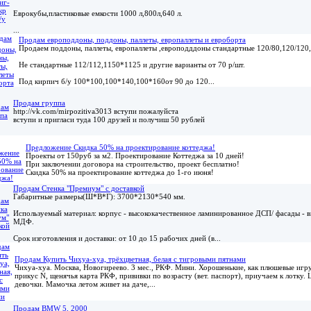
Еврокубы,пластиковые емкости 1000 л,800л,640 л.
...
Продам европоддоны, поддоны, паллеты, европаллеты и евроборта
Продаем поддоны, паллеты, европаллеты ,европодддоны стандартные 120/80,120/120,
Не стандартные 112/112,1150*1125 и другие варианты от 70 р/шт.
Под кирпич б/у 100*100,100*140,100*160от 90 до 120...
Продам группа
http://vk.com/mirpozitiva3013 вступи пожалуйста
вступи и пригласи туда 100 друзей и получиш 50 рублей
Предложение Скидка 50% на проектирование коттеджа!
Проекты от 150руб за м2. Проектирование Коттеджа за 10 дней!
При заключении договора на строительство, проект бесплатно!
Скидка 50% на проектирование коттеджа до 1-го июня!
Продам Стенка "Премиум" с доставкой
Габаритные размеры(Ш*В*Г): 3700*2130*540 мм.
Используемый материал: корпус - высококачественное ламинированное ДСП/ фасады - 
МДФ.
Срок изготовления и доставки: от 10 до 15 рабочих дней (в...
Продам Купить Чихуа-хуа, трёхцветная, белая с тигровыми пятнами
Чихуа-хуа. Москва, Новогиреево. 3 мес., РКФ. Мини. Хорошенькие, как плюшевые игр
прикус N, щенячья карта РКФ, прививки по возрасту (вет. паспорт), приучаем к лотку. 
девочки. Мамочка летом живет на даче,...
Продам BMW 5, 2000