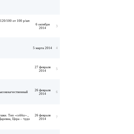
120/100 от 100 р/шт.
6 октября
3
2014
5 марта 2014
4
27 февраля
5
2014
26 февраля
высококачественный
6
2014
ушки. Тип «cobby».,
26 февраля
7
Царевна, Цера – чудо
2014